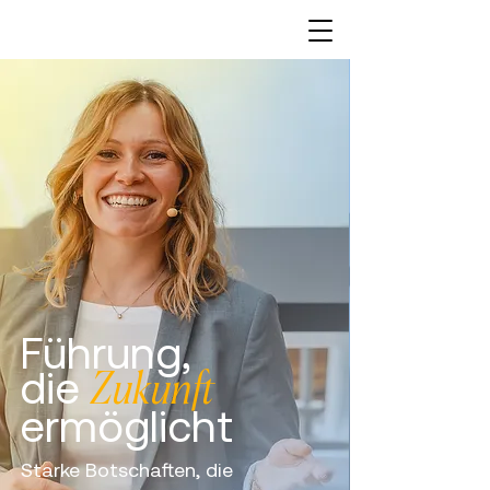
Führung,
die
Zukunft
ermöglicht
Starke Botschaften, die