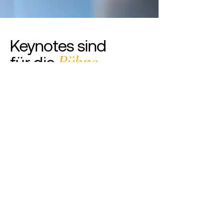
Keynotes sind
für die
Bühne
gedacht
Ich spreche auf Bühnen, Konferenzen,
Messen, Leadership-Events und
internen
Unternehmensveranstaltungen.
Klein, groß, vor Ort oder digital.
Impulse können jederzeit inhouse
gebucht werden, z. B. für
Führungskräftetagungen, Offsites oder
als Auftakt für ein
Führungskräfteprogramm.